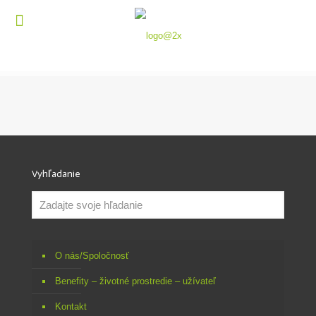
Vyhľadanie
O nás/Spoločnosť
Benefity – životné prostredie – užívateľ
Kontakt